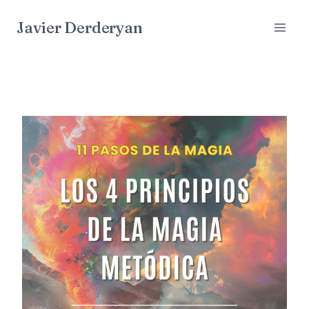
Saltar
Javier Derderyan
al
contenido