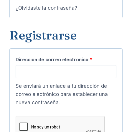
l
t
¿Olvidaste la contraseña?
g
t
o
e
a
r
r
Registrarse
t
n
i
o
a
o
t
r
i
O
Dirección de correo electrónico
*
i
v
b
o
e
l
:
Se enviará un enlace a tu dirección de
i
correo electrónico para establecer una
g
nueva contraseña.
a
t