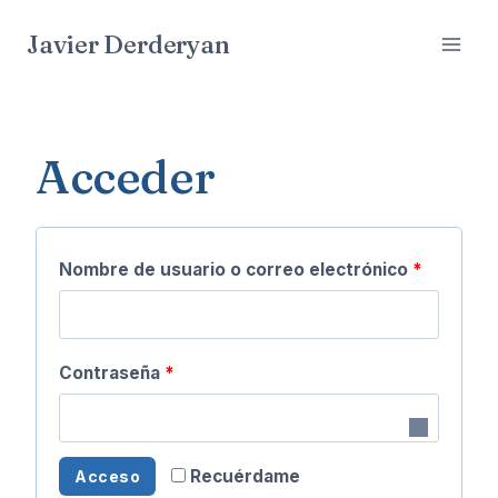
Saltar
Javier Derderyan
al
contenido
Acceder
O
Nombre de usuario o correo electrónico
*
b
l
O
Contraseña
*
i
b
g
l
a
A
Recuérdame
Acceso
i