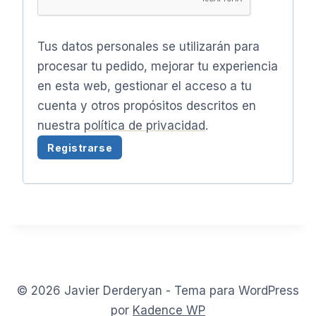
o
r
Tus datos personales se utilizarán para
i
procesar tu pedido, mejorar tu experiencia
o
en esta web, gestionar el acceso a tu
cuenta y otros propósitos descritos en
nuestra
política de privacidad
.
Registrarse
A
l
t
e
r
n
© 2026 Javier Derderyan - Tema para WordPress
a
por
Kadence WP