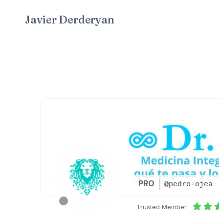
Saltar
Javier Derderyan
al
contenido
PRO
@pedro-ojea
Trusted Member